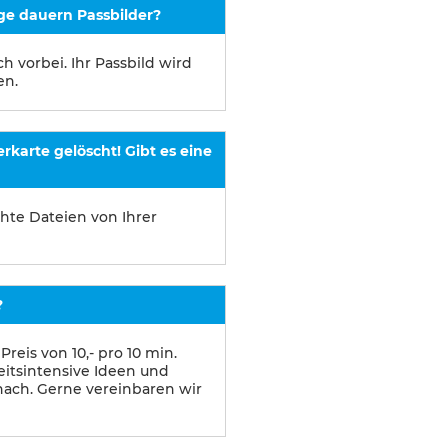
ge dauern Passbilder?
 vorbei. Ihr Passbild wird
en.
rkarte gelöscht! Gibt es eine
chte Dateien von Ihrer
?
reis von 10,- pro 10 min.
eitsintensive Ideen und
nach. Gerne vereinbaren wir