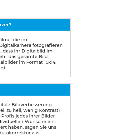
rzer?
ilme, die im
r Digitalkamera fotografieren
 dass Ihr Digitalbild im
ehr das gesamte Bild
albilder im Format 10x14,
igt.
itale Bildverbesserung
l, zu hell, wenig Kontrast)
Profis jedes Ihrer Bilder
dividuellen Wünsche ein.
ssert haben, sagen Sie uns
 Autokorrektur aus.