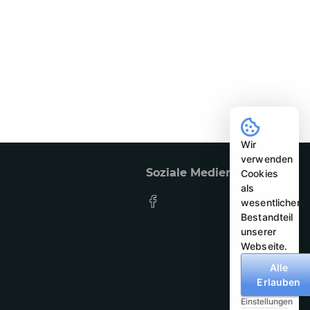
Wir
verwenden
Soziale Medien
Cookies
als
wesentlichen
Bestandteil
unserer
Webseite.
Alle
Erlauben
Einstellungen