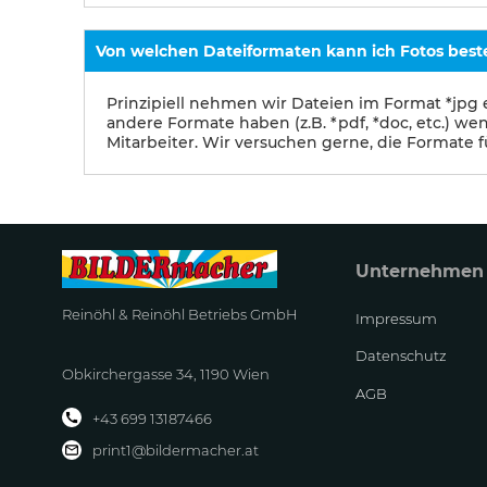
Von welchen Dateiformaten kann ich Fotos beste
Prinzipiell nehmen wir Dateien im Format *jpg 
andere Formate haben (z.B. *pdf, *doc, etc.) we
Mitarbeiter. Wir versuchen gerne, die Formate 
Unternehmen
Reinöhl & Reinöhl Betriebs GmbH
Impressum
Datenschutz
Obkirchergasse 34, 1190 Wien
AGB
+43 699 13187466
print1@bildermacher.at