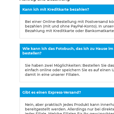
Kann ich mit Kreditkarte bezahlen?
Bei einer Online-Bestellung mit Postversand kö
bezahlen (mit und ohne PayPal-Konto). In unseren
Bezahlung mit Kreditkarte oder Bankomatkarte
Wie kann ich das Fotobuch, das ich zu Hause im
bestellen?
Sie haben zwei Möglichkeiten: Bestellen Sie 
einfach online oder speichern Sie es auf eine
damit in eine unserer Filialen.
Gibt es einen Express-Versand?
Nein, aber praktisch jedes Produkt kann innerh
bereitgestellt werden. Allerdings nur bei direk
jeder Filiale. Welche Filialen für Ihr gewünscht