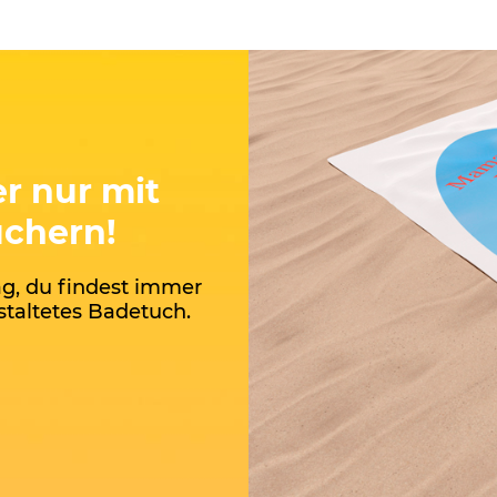
r nur mit
chern!
ag, du findest immer
staltetes Badetuch.