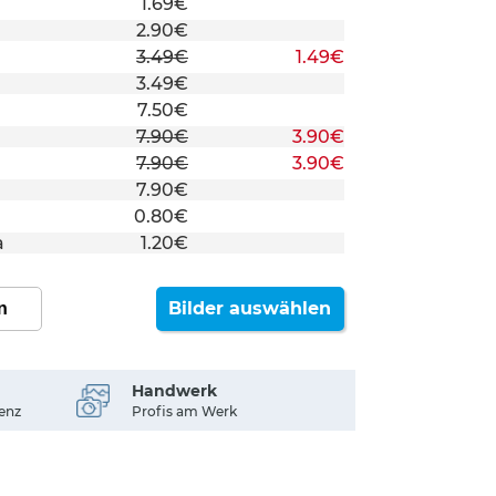
1.69€
2.90€
3.49€
1.49€
3.49€
7.50€
7.90€
3.90€
7.90€
3.90€
7.90€
a
0.80€
a
1.20€
Bilder auswählen
n
Handwerk
enz
Profis am Werk