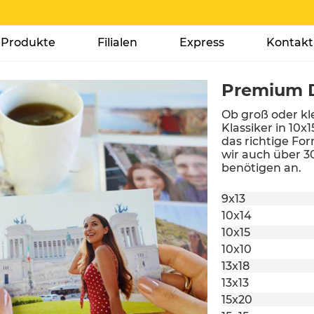
Produkte
Filialen
Express
Kontakt
Premium D
Ob groß oder kl
Klassiker in 10x1
das richtige For
wir auch über 3
benötigen an.
9x13
10x14
10x15
10x10
13x18
13x13
15x20