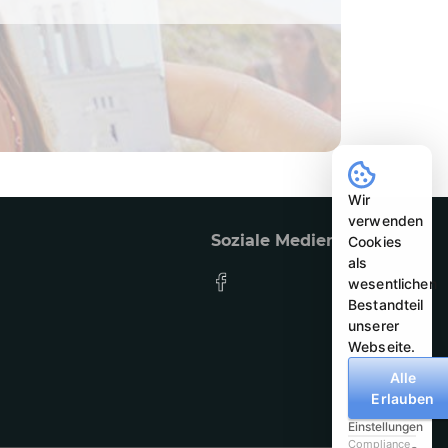
Wir
verwenden
Soziale Medien
Cookies
als
wesentlichen
Bestandteil
unserer
Webseite.
Alle
Erlauben
Einstellungen
Compliance