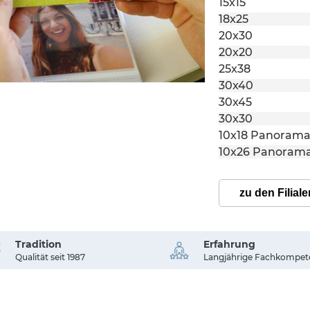
15x15
18x25
20x30
20x20
25x38
30x40
30x45
30x30
10x18 Panoram
10x26 Panoram
zu den Filiale
Tradition
Erfahrung
Qualität seit 1987
Langjährige Fachkompet