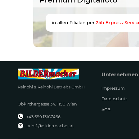
in allen Filialen per
24h Express-Servic
Unternehmen
Reinöhl & Reinöhl Betriebs GmbH
Impressum
Datenschutz
Obkirchergasse 34, 1190 Wien
AGB
+43 699 13187466
print1@bildermacher.at