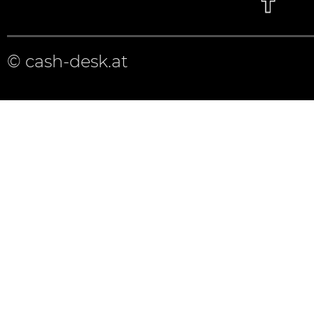
© cash-desk.at