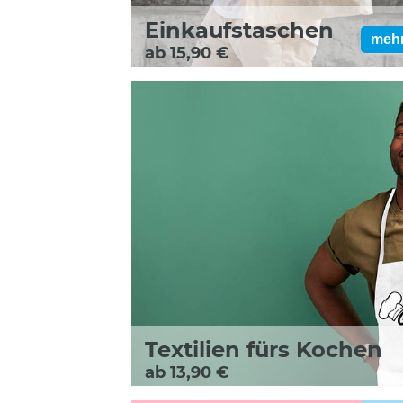
Einkaufstaschen
meh
ab 15,90 €
Textilien fürs Kochen
ab 13,90 €