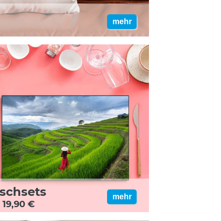
mehr
ischsets
mehr
 19,90 €