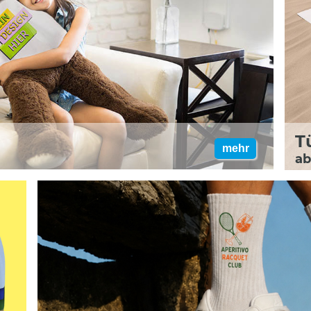
T
mehr
ab