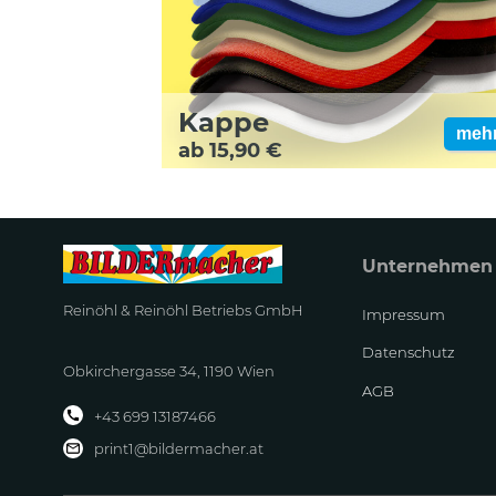
Kappe
meh
ab 15,90 €
Unternehmen
Reinöhl & Reinöhl Betriebs GmbH
Impressum
Datenschutz
Obkirchergasse 34, 1190 Wien
AGB
+43 699 13187466
print1@bildermacher.at