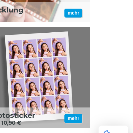
cklung
mehr
otosticker
mehr
 10,90 €