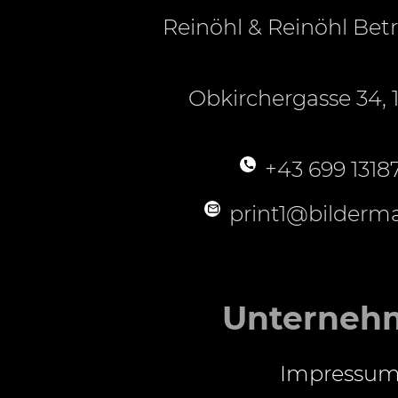
Reinöhl & Reinöhl Be
Obkirchergasse 34, 
+43 699 1318
print1@bilderma
Unterneh
Impressu